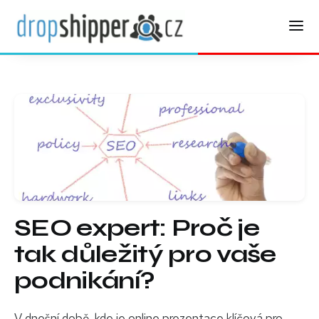
SEO expert: Proč je
tak důležitý pro vaše
podnikání?
V dnešní době, kde je online prezentace klíčová pro