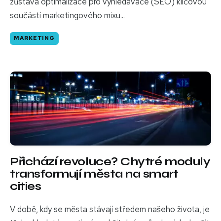
zůstává optimalizace pro vyhledávače (SEO) klíčovou
součástí marketingového mixu...
MARKETING
Přichází revoluce? Chytré moduly
transformují města na smart
cities
V době, kdy se města stávají středem našeho života, je