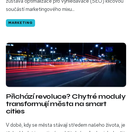
zůstává optimalizace pro vyhledávače (SEO) klíčovou
součástí marketingového mixu...
MARKETING
Přichází revoluce? Chytré moduly
transformují města na smart
cities
V době, kdy se města stávají středem našeho života, je