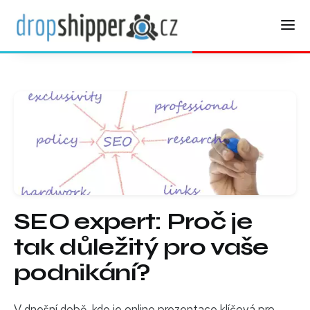
SEO expert: Proč je
tak důležitý pro vaše
podnikání?
V dnešní době, kde je online prezentace klíčová pro