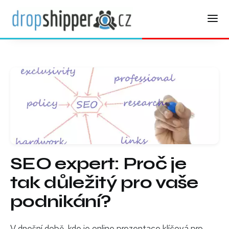
SEO expert: Proč je
tak důležitý pro vaše
podnikání?
V dnešní době, kde je online prezentace klíčová pro