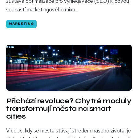
zůstává optimalizace pro vyhledávače (SEO) klíčovou
součástí marketingového mixu...
MARKETING
Přichází revoluce? Chytré moduly
transformují města na smart
cities
V době, kdy se města stávají středem našeho života, je