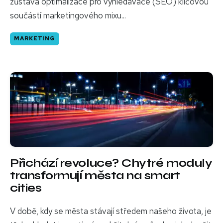
zůstává optimalizace pro vyhledávače (SEO) klíčovou
součástí marketingového mixu...
MARKETING
Přichází revoluce? Chytré moduly
transformují města na smart
cities
V době, kdy se města stávají středem našeho života, je