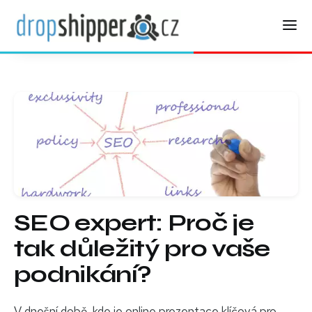
SEO expert: Proč je
tak důležitý pro vaše
podnikání?
V dnešní době, kde je online prezentace klíčová pro