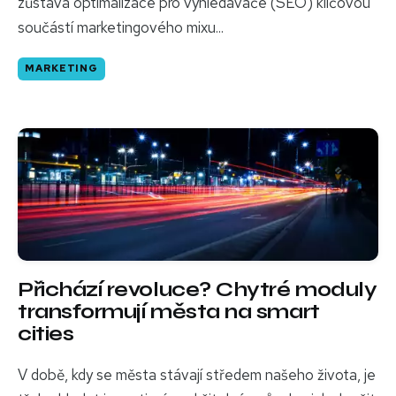
zůstává optimalizace pro vyhledávače (SEO) klíčovou
součástí marketingového mixu...
MARKETING
Přichází revoluce? Chytré moduly
transformují města na smart
cities
V době, kdy se města stávají středem našeho života, je