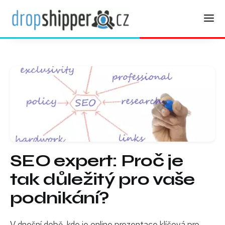
SEO expert: Proč je
tak důležitý pro vaše
podnikání?
V dnešní době, kde je online prezentace klíčová pro