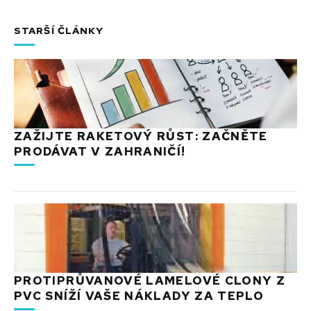
STARŠÍ ČLÁNKY
ZAŽIJTE RAKETOVÝ RŮST: ZAČNĚTE
PRODÁVAT V ZAHRANIČÍ!
PROTIPRŮVANOVÉ LAMELOVÉ CLONY Z
PVC SNÍŽÍ VAŠE NÁKLADY ZA TEPLO