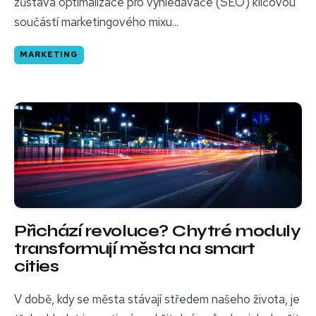
zůstává optimalizace pro vyhledávače (SEO) klíčovou
součástí marketingového mixu...
MARKETING
Přichází revoluce? Chytré moduly
transformují města na smart
cities
V době, kdy se města stávají středem našeho života, je