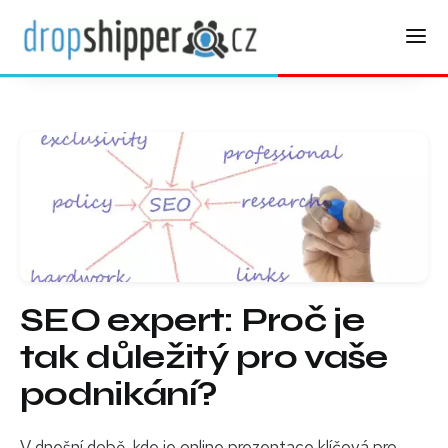
SEO expert: Proč je
tak důležitý pro vaše
podnikání?
V dnešní době, kde je online prezentace klíčová pro