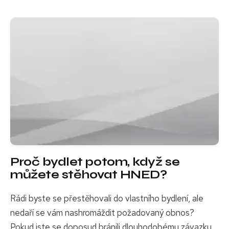
Proč bydlet potom, když se
můžete stěhovat HNED?
Rádi byste se přestěhovali do vlastního bydlení, ale
nedaří se vám nashromáždit požadovaný obnos?
Pokud jste se doposud bránili dlouhodobému závazku,