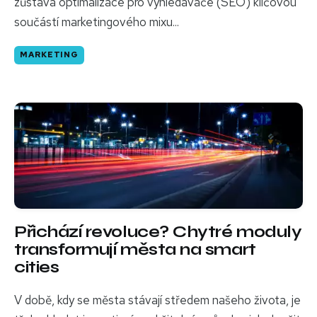
zůstává optimalizace pro vyhledávače (SEO) klíčovou
součástí marketingového mixu...
MARKETING
Přichází revoluce? Chytré moduly
transformují města na smart
cities
V době, kdy se města stávají středem našeho života, je