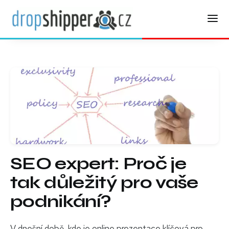
SEO expert: Proč je
tak důležitý pro vaše
podnikání?
V dnešní době, kde je online prezentace klíčová pro