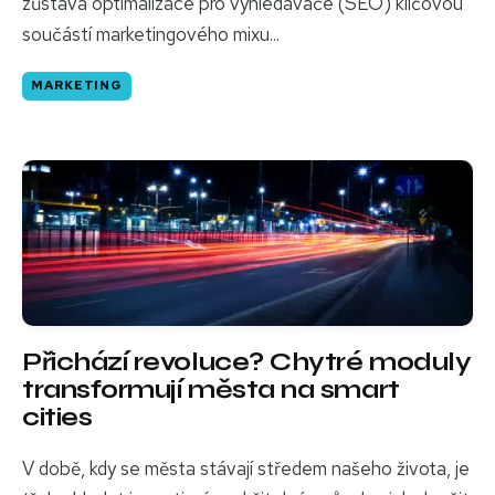
zůstává optimalizace pro vyhledávače (SEO) klíčovou
součástí marketingového mixu...
MARKETING
Přichází revoluce? Chytré moduly
transformují města na smart
cities
V době, kdy se města stávají středem našeho života, je