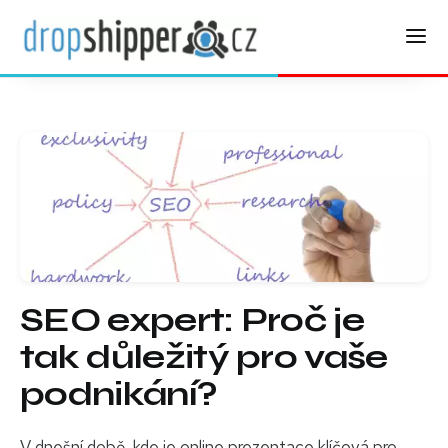
SEO expert: Proč je
tak důležitý pro vaše
podnikání?
V dnešní době, kde je online prezentace klíčová pro