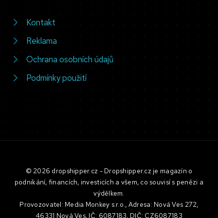
Kontakt
Reklama
Ochrana osobních údajů
Podmínky použití
© 2026 dropshipper.cz - Dropshipper.cz je magazín o
podnikání, financích, investicích a všem, co souvisí s penězi a
výdělkem.
Provozovatel: Media Monkey s.r.o., Adresa: Nová Ves 272,
46331 Nová Ves, IČ: 6087183, DIČ: CZ6087183