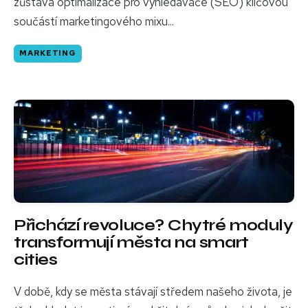
zůstává optimalizace pro vyhledávače (SEO) klíčovou
součástí marketingového mixu...
MARKETING
Přichází revoluce? Chytré moduly
transformují města na smart
cities
V době, kdy se města stávají středem našeho života, je