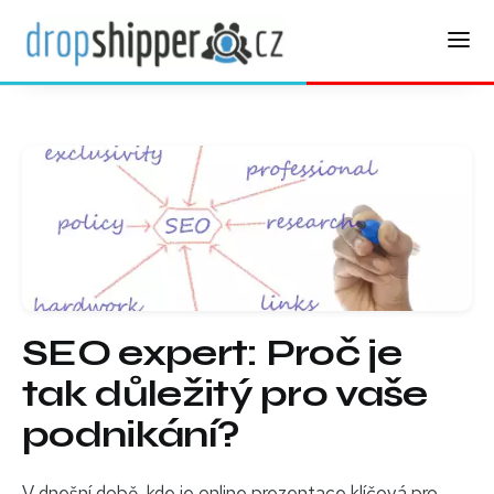
SEO expert: Proč je
tak důležitý pro vaše
podnikání?
V dnešní době, kde je online prezentace klíčová pro