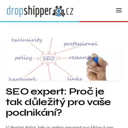
SEO expert: Proč je
tak důležitý pro vaše
podnikání?
V dnešní době, kde je online prezentace klíčová pro