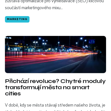
zůstává optimalizace pro vyhledávače (SEO) klíčovou
součástí marketingového mixu...
MARKETING
Přichází revoluce? Chytré moduly
transformují města na smart
cities
V době, kdy se města stávají středem našeho života, je