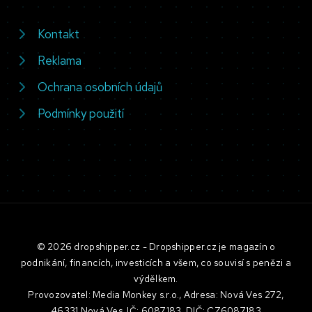
Kontakt
Reklama
Ochrana osobních údajů
Podmínky použití
© 2026 dropshipper.cz - Dropshipper.cz je magazín o
podnikání, financích, investicích a všem, co souvisí s penězi a
výdělkem.
Provozovatel: Media Monkey s.r.o., Adresa: Nová Ves 272,
46331 Nová Ves, IČ: 6087183, DIČ: CZ6087183