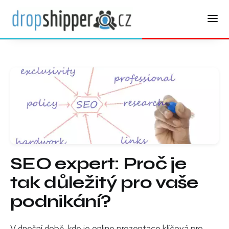
SEO expert: Proč je
tak důležitý pro vaše
podnikání?
V dnešní době, kde je online prezentace klíčová pro