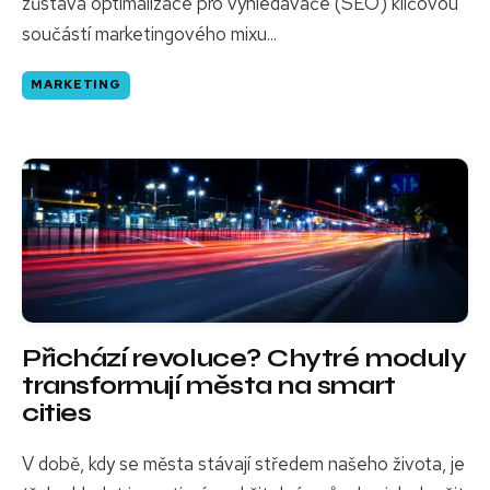
zůstává optimalizace pro vyhledávače (SEO) klíčovou
součástí marketingového mixu...
MARKETING
Přichází revoluce? Chytré moduly
transformují města na smart
cities
V době, kdy se města stávají středem našeho života, je