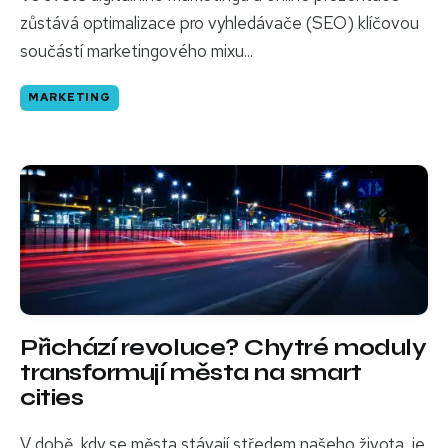
zůstává optimalizace pro vyhledávače (SEO) klíčovou
součástí marketingového mixu...
MARKETING
Přichází revoluce? Chytré moduly
transformují města na smart
cities
V době, kdy se města stávají středem našeho života, je