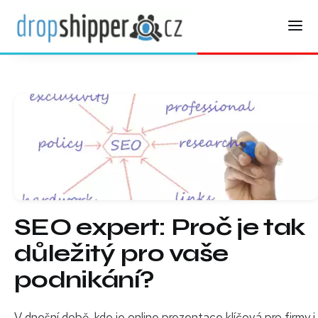
SEO expert: Proč je tak
důležitý pro vaše
podnikání?
V dnešní době, kde je online prezentace klíčová pro firmy i