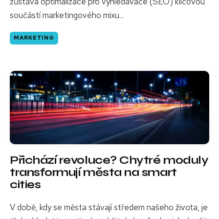
zůstává optimalizace pro vyhledávače (SEO) klíčovou
součástí marketingového mixu...
MARKETING
Přichází revoluce? Chytré moduly
transformují města na smart
cities
V době, kdy se města stávají středem našeho života, je