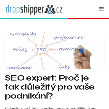
SEO expert: Proč je
tak důležitý pro vaše
podnikání?
V dnešní době, kde je online prezentace klíčová pro