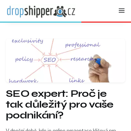
SEO expert: Proč je
tak důležitý pro vaše
podnikání?
V dnešní době, kde je online prezentace klíčová pro