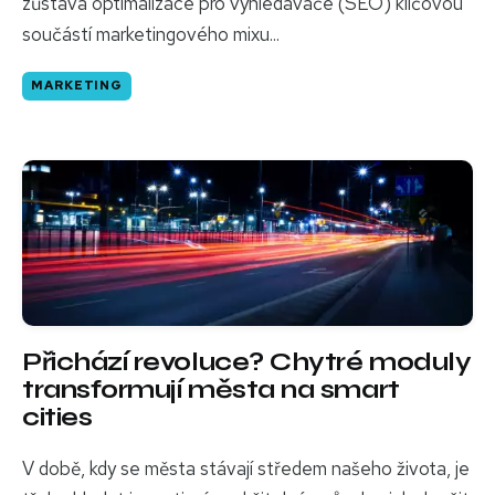
zůstává optimalizace pro vyhledávače (SEO) klíčovou
součástí marketingového mixu...
MARKETING
Přichází revoluce? Chytré moduly
transformují města na smart
cities
V době, kdy se města stávají středem našeho života, je