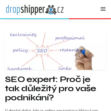
SEO expert: Proč je
tak důležitý pro vaše
podnikání?
V dnešní době, kde je online prezentace klíčová pro