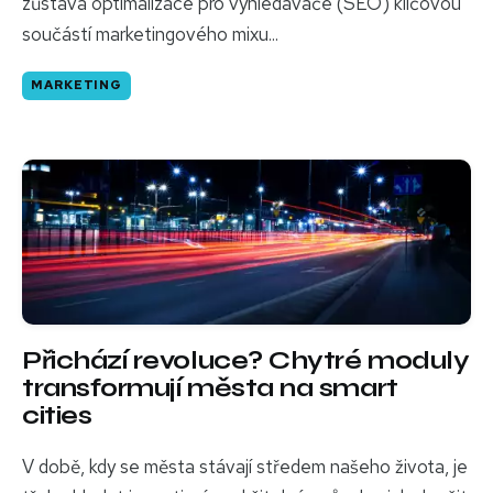
zůstává optimalizace pro vyhledávače (SEO) klíčovou
součástí marketingového mixu...
MARKETING
Přichází revoluce? Chytré moduly
transformují města na smart
cities
V době, kdy se města stávají středem našeho života, je