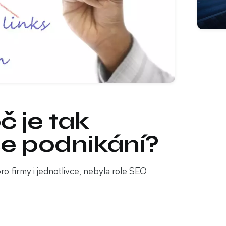
č je tak
še podnikání?
ro firmy i jednotlivce, nebyla role SEO