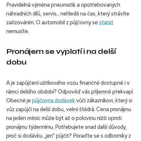
Pravidelná výměna pneumatik a opotřebovaných
náhradních dílů, servis... nehledě na čas, který strávíte
zařizováním. O automobil z půjčovny se
starat
nemusíte.
Pronájem se vyplatí i na delší
dobu
A je zapůjčení užitkového vozu finančně dostupné i v
rámci delšího období? Odpověď vás příjemně překvapí.
Obecně je
půjčovna dodávek
vůči zákazníkovi, který si
vůz zapůjčí na delší dobu, velmi štědrá. Cena pronájmu
na jeden měsíc může být až o polovinu nižší oproti
pronájmu týdennímu. Potřebujete snad další důvody,
proč si dodávku „jen“ půjčit? Poraďte se s odborníky z