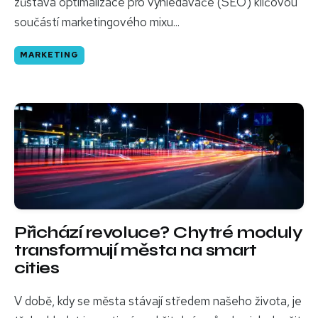
zůstává optimalizace pro vyhledávače (SEO) klíčovou
součástí marketingového mixu...
MARKETING
Přichází revoluce? Chytré moduly
transformují města na smart
cities
V době, kdy se města stávají středem našeho života, je