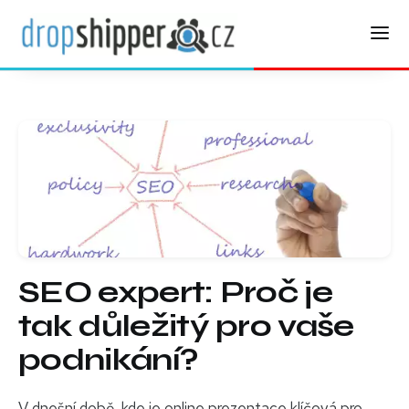
SEO expert: Proč je
tak důležitý pro vaše
podnikání?
V dnešní době, kde je online prezentace klíčová pro