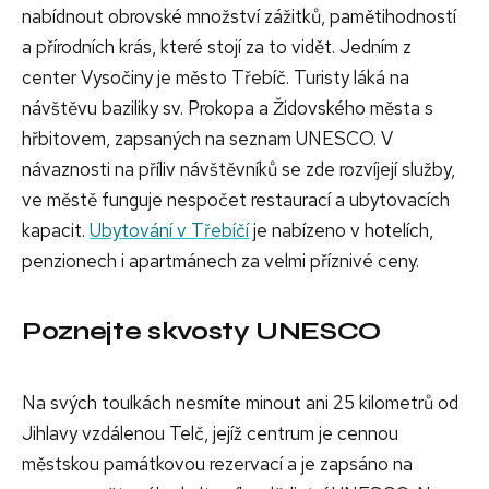
nabídnout obrovské množství zážitků, pamětihodností
a přírodních krás, které stojí za to vidět. Jedním z
center Vysočiny je město Třebíč. Turisty láká na
návštěvu baziliky sv. Prokopa a Židovského města s
hřbitovem, zapsaných na seznam UNESCO. V
návaznosti na příliv návštěvníků se zde rozvíjejí služby,
ve městě funguje nespočet restaurací a ubytovacích
kapacit.
Ubytování v Třebíčí
je nabízeno v hotelích,
penzionech i apartmánech za velmi příznivé ceny.
Poznejte skvosty UNESCO
Na svých toulkách nesmíte minout ani 25 kilometrů od
Jihlavy vzdálenou Telč, jejíž centrum je cennou
městskou památkovou rezervací a je zapsáno na