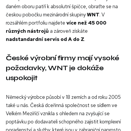
daném oboru patří k absolutní špičce, obraťte se na
českou pobočku mezinárodní skupiny
WNT
. V
rozsáhlém portfoliu najdete
více než 45 000
různých nástrojů
a zároveň získáte
nadstandardní servis od A do Z
.
České výrobní firmy mají vysoké
požadavky, WNT je dokáže
uspokojit
Německý výrobce působí v 18 zemích a od roku 2005
také u nás. Česká dceřinná společnost se sídlem ve
Velkém Meziříčí vznikla s ohledem na zvyšující se
poptávku po dodavateli schopného zajistit komplexní
poradenství a služby, které jsou v zahraniční naprosto