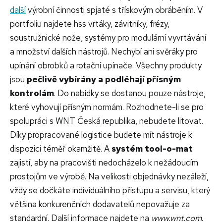
další
výrobní činnosti spjaté s třískovým obráběním. V
portfoliu najdete hss vrtáky, závitníky, frézy,
soustružnické nože, systémy pro modulární vyvrtávání
a množství dalších nástrojů. Nechybí ani svěráky pro
upínání obrobků a rotační upínače. Všechny produkty
jsou
pečlivě vybírány a podléhají přísným
kontrolám
. Do nabídky se dostanou pouze nástroje,
které vyhovují přísným normám. Rozhodnete-li se pro
spolupráci s WNT Česká republika, nebudete litovat.
Díky propracované logistice budete mít nástroje k
dispozici téměř okamžitě. A
systém tool-o-mat
zajistí, aby na pracovišti nedocházelo k nežádoucím
prostojům ve výrobě. Na velikosti objednávky nezáleží,
vždy se dočkáte individuálního přístupu a servisu, který
většina konkurenčních dodavatelů nepovažuje za
standardní. Další informace najdete na
www.wnt.com
.