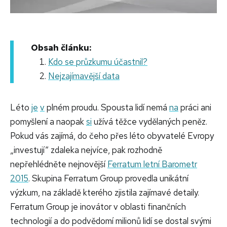
Obsah článku:
Kdo se průzkumu účastnil?
Nejzajímavější data
Léto
je
v
plném proudu. Spousta lidí nemá
na
práci ani
pomyšlení a naopak
si
užívá těžce vydělaných peněz.
Pokud vás zajímá, do čeho přes léto obyvatelé Evropy
„investují“ zdaleka nejvíce, pak rozhodně
nepřehlédněte nejnovější
Ferratum letní Barometr
2015
. Skupina Ferratum Group provedla unikátní
výzkum, na základě kterého zjistila zajímavé detaily.
Ferratum Group je inovátor v oblasti finančních
technologií a do podvědomí milionů lidí se dostal svými