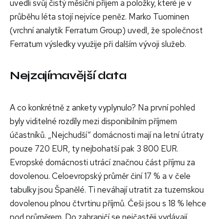
uvedli svůj čistý měsíční příjem a položky, které je v
průběhu léta stojí nejvíce peněz. Marko Tuominen
(vrchní analytik Ferratum Group) uvedl, že společnost
Ferratum výsledky využije při dalším vývoji služeb.
Nejzajímavější data
A co konkrétně z ankety vyplynulo? Na první pohled
byly viditelné rozdíly mezi disponibilním příjmem
účastníků. „Nejchudší“ domácnosti mají na letní útraty
pouze 720 EUR, ty nejbohatší pak 3 800 EUR.
Evropské domácnosti utrácí značnou část příjmu za
dovolenou. Celoevropský průměr činí 17 % a v čele
tabulky jsou Španělé. Ti neváhají utratit za tuzemskou
dovolenou plnou čtvrtinu příjmů. Češi jsou s 18 % lehce
pod průměrem. Do zahraničí se nejčastěji vydávají