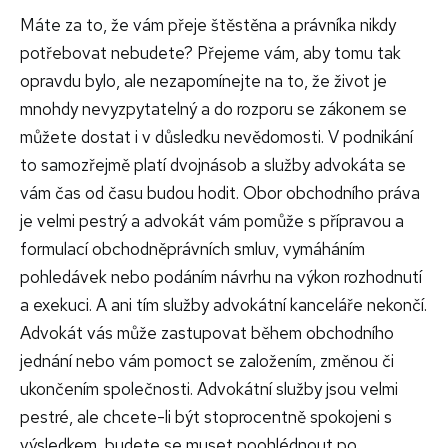
Máte za to, že vám přeje štěstěna a právníka nikdy
potřebovat nebudete? Přejeme vám, aby tomu tak
opravdu bylo, ale nezapomínejte na to, že život je
mnohdy nevyzpytatelný a do rozporu se zákonem se
můžete dostat i v důsledku nevědomosti. V podnikání
to samozřejmě platí dvojnásob a služby advokáta se
vám čas od času budou hodit. Obor obchodního práva
je velmi pestrý a advokát vám pomůže s přípravou a
formulací obchodněprávních smluv, vymáháním
pohledávek nebo podáním návrhu na výkon rozhodnutí
a exekuci. A ani tím služby advokátní kanceláře nekončí.
Advokát vás může zastupovat během obchodního
jednání nebo vám pomoct se založením, změnou či
ukončením společnosti.
Advokátní služby jsou velmi
pestré, ale chcete-li být stoprocentně spokojeni s
výsledkem, budete se muset poohlédnout po