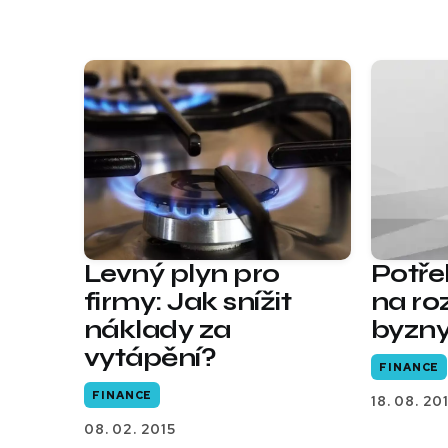
Levný plyn pro
Potře
firmy: Jak snížit
na ro
náklady za
byzn
vytápění?
FINANCE
FINANCE
18. 08. 20
08. 02. 2015