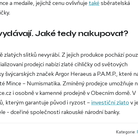
ce a medaile, jejichž cenu ovlivňuje
také
sběratelská
ičky.
vydávají. Jaké tedy nakupovat?
ě zlatých slitků nevyrábí. Z jejich produkce pochází pou
lizovaní prodejci nabízí zlaté cihličky od světových
ky švýcarských značek Argor Heraeus a P.A.M.P., které n
té Mince – Numismatika. Zmíněný prodejce umožňuje 
nce.cz i osobně v kamenné prodejně v Obecním domě. V
, kterým garantuje původ i ryzost –
investiční zlato
v j
le - dceřiné společnosti rakouské národní banky.
Kategorie: