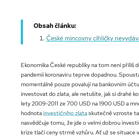
Obsah článku:
České mincovny cihličky nevydáv
Ekonomika České republiky na tom není příliš 
pandemii koronaviru teprve dopadnou. Spousta l
momentálně pouze povalují na bankovním účtu a
investovat do zlata, ale netušíte, jak si drahé k
lety 2009-2011 ze 700 USD na 1900 USD a mnozí
hodnota
investičního zlata
skutečně vzroste ta
nasvědčuje tomu, že jde o velmi dobrou investic
krize tlačí ceny strmě vzhůru. Ať už se situace vyv