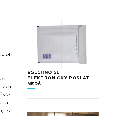
 proti
VŠECHNO SE
ELEKTRONICKY POSLAT
ezi
NEDÁ
t. Zda
ě vše
ář a
, je a