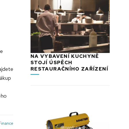
ze
NA VYBAVENÍ KUCHYNĚ
STOJÍ ÚSPĚCH
ajdete
RESTAURAČNÍHO ZAŘÍZENÍ
nákup
eho
Finance