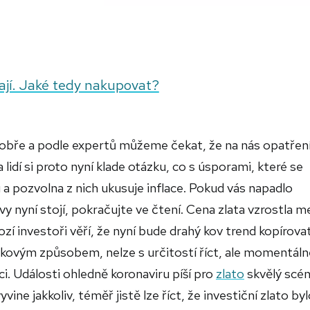
ají. Jaké tedy nakupovat?
dobře a podle expertů můžeme čekat, že na nás opatření
idí si proto nyní klade otázku, co s úsporami, které se
 pozvolna z nich ukusuje inflace. Pokud vás napadlo
ovy nyní stojí, pokračujte ve čtení. Cena zlata vzrostla m
 investoři věří, že nyní bude drahý kov trend kopírova
kovým způsobem, nelze s určitostí říct, ale momentáln
i. Události ohledně koronaviru píší pro
zlato
skvělý scén
ine jakkoliv, téměř jistě lze říct, že investiční zlato bylo