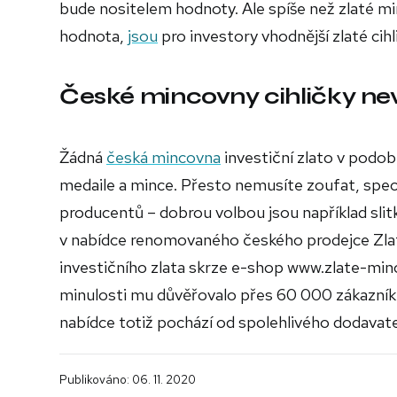
bude nositelem hodnoty. Ale spíše než zlaté min
hodnota,
jsou
pro investory vhodnější zlaté cihl
České mincovny cihličky ne
Žádná
česká mincovna
investiční zlato v podob
medaile a mince. Přesto nemusíte zoufat, specia
producentů – dobrou volbou jsou například slit
v nabídce renomovaného českého prodejce Zla
investičního zlata skrze e-shop www.zlate-mi
minulosti mu důvěřovalo přes 60 000 zákazníků
nabídce totiž pochází od spolehlivého dodavate
Publikováno: 06. 11. 2020