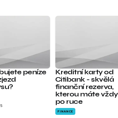
bujete peníze
Kreditní karty od
zjezd
Citibank - skvělá
ysu?
finanční rezerva,
kterou máte vždy
po ruce
15
FINANCE