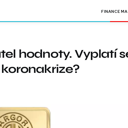
FINANCE
MA
el hodnoty. Vyplatí s
 koronakrize?