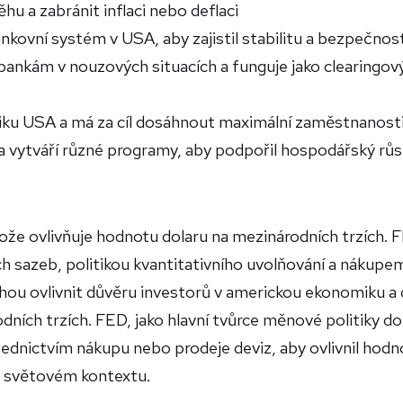
hu a zabránit inflaci nebo deflaci
kovní systém v USA, aby zajistil stabilitu a bezpečnos
bankám v nouzových situacích a funguje jako clearingo
tiku USA a má za cíl dosáhnout maximální zaměstnanosti
a vytváří různé programy, aby podpořil hospodářský růs
ože ovlivňuje hodnotu dolaru na mezinárodních trzích. 
 sazeb, politikou kvantitativního uvolňování a nákupe
hou ovlivnit důvěru investorů v americkou ekonomiku a 
ních trzích. FED, jako hlavní tvůrce měnové politiky do
ednictvím nákupu nebo prodeje deviz, aby ovlivnil hodn
ve světovém kontextu.