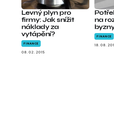
Levný plyn pro
Potře
firmy: Jak snížit
na ro
náklady za
byzn
vytápění?
FINANCE
FINANCE
18. 08. 20
08. 02. 2015