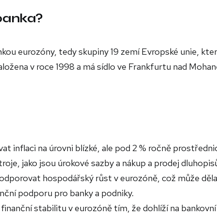
 banka?
nkou eurozóny, tedy skupiny 19 zemí Evropské unie, kte
 založena v roce 1998 a má sídlo ve Frankfurtu nad Moha
at inflaci na úrovni blízké, ale pod 2 % ročně prostředn
roje, jako jsou úrokové sazby a nákup a prodej dluhopis
odporovat hospodářský růst v eurozóně, což může děla
anční podporu pro banky a podniky.
 finanční stabilitu v eurozóně tím, že dohlíží na bankovní