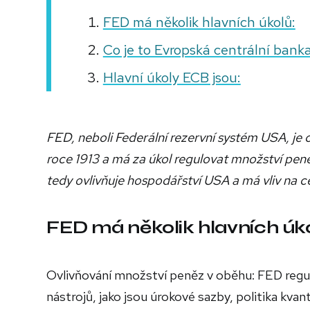
FED má několik hlavních úkolů:
Co je to Evropská centrální bank
Hlavní úkoly ECB jsou:
FED, neboli Federální rezervní systém USA, je 
roce 1913 a má za úkol regulovat množství peně
tedy ovlivňuje hospodářství USA a má vliv na ce
FED má několik hlavních úko
Ovlivňování množství peněz v oběhu: FED reg
nástrojů, jako jsou úrokové sazby, politika kvan