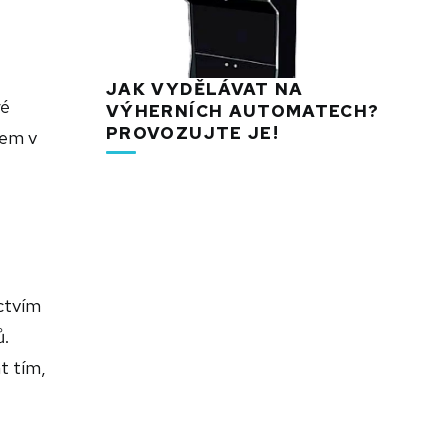
JAK VYDĚLÁVAT NA
ré
VÝHERNÍCH AUTOMATECH?
PROVOZUJTE JE!
nem v
ictvím
ů.
t tím,