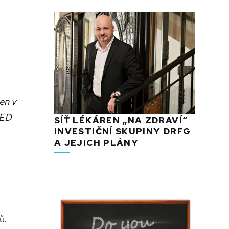
en v
FED
SÍŤ LÉKÁREN „NA ZDRAVÍ“
INVESTIČNÍ SKUPINY DRFG
A JEJICH PLÁNY
ů.