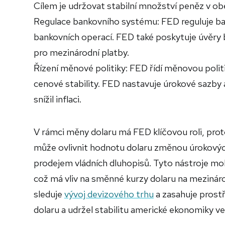
Cílem je udržovat stabilní množství peněz v obě
Regulace bankovního systému: FED reguluje ban
bankovních operací. FED také poskytuje úvěry 
pro mezinárodní platby.
Řízení měnové politiky: FED řídí měnovou poli
cenové stability. FED nastavuje úrokové sazby 
snížil inflaci.
V rámci měny dolaru má FED klíčovou roli, prot
může ovlivnit hodnotu dolaru změnou úrokových
prodejem vládních dluhopisů. Tyto nástroje mo
což má vliv na směnné kurzy dolaru na mezinárod
sleduje
vývoj devizového trhu
a zasahuje prostř
dolaru a udržel stabilitu americké ekonomiky 