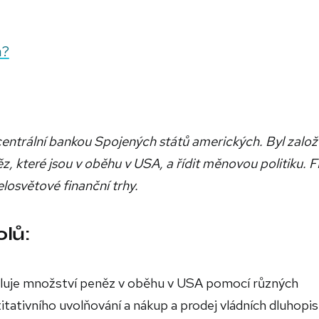
a?
centrální bankou Spojených států amerických. Byl založ
z, které jsou v oběhu v USA, a řídit měnovou politiku. 
losvětové finanční trhy.
lů:
uluje množství peněz v oběhu v USA pomocí různých
titativního uvolňování a nákup a prodej vládních dluhopis