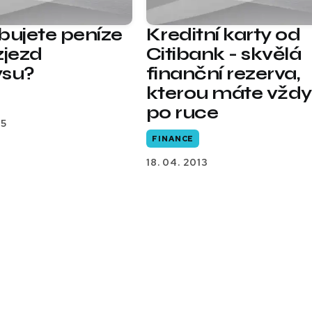
bujete peníze
Kreditní karty od
zjezd
Citibank - skvělá
ysu?
finanční rezerva,
kterou máte vždy
po ruce
15
FINANCE
18. 04. 2013