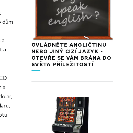
t
vý dům
 a
OVLÁDNĚTE ANGLIČTINU
t a
NEBO JINÝ CIZÍ JAZYK -
OTEVŘE SE VÁM BRÁNA DO
SVĚTA PŘÍLEŽITOSTÍ
FED
m a
dolar,
laru,
otu