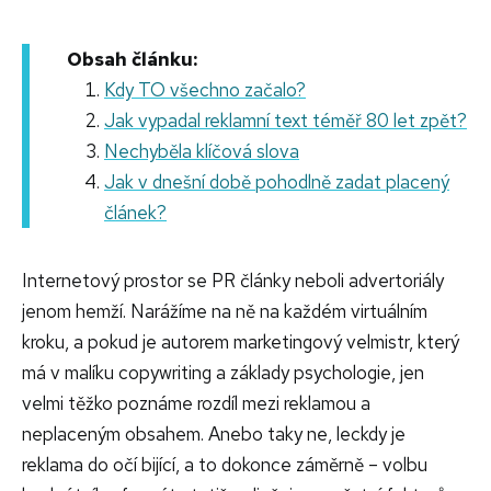
Obsah článku:
Kdy TO všechno začalo?
Jak vypadal reklamní text téměř 80 let zpět?
Nechyběla klíčová slova
Jak v dnešní době pohodlně zadat placený
článek?
Internetový prostor se PR články neboli advertoriály
jenom hemží. Narážíme na ně na každém virtuálním
kroku, a pokud je autorem marketingový velmistr, který
má v malíku copywriting a základy psychologie, jen
velmi těžko poznáme rozdíl mezi reklamou a
neplaceným obsahem. Anebo taky ne, leckdy je
reklama do očí bijící, a to dokonce záměrně – volbu