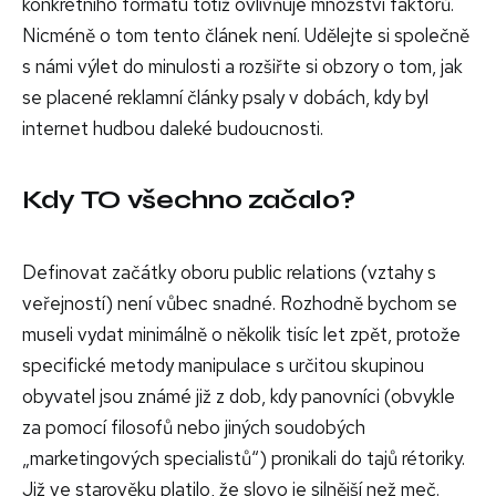
konkrétního formátu totiž ovlivňuje množství faktorů.
Nicméně o tom tento článek není. Udělejte si společně
s námi výlet do minulosti a rozšiřte si obzory o tom, jak
se placené reklamní články psaly v dobách, kdy byl
internet hudbou daleké budoucnosti.
Kdy TO všechno začalo?
Definovat začátky oboru public relations (vztahy s
veřejností) není vůbec snadné. Rozhodně bychom se
museli vydat minimálně o několik tisíc let zpět, protože
specifické metody manipulace s určitou skupinou
obyvatel jsou známé již z dob, kdy panovníci (obvykle
za pomocí filosofů nebo jiných soudobých
„marketingových specialistů“) pronikali do tajů rétoriky.
Již ve starověku platilo, že slovo je silnější než meč.