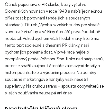
Článek pojednává o PR článku, který vyšel ve
Slovenských novinách v roce 1943 a nabízí jedinečnou
příležitost k porovnání tehdejších a současných
standardů. Titulek „Výroba skvelých sudov pre skvelé
slovenské vína“ by u většiny čtenářů pravděpodobně
neobstál. Pokud bychom však hledali znaky, které má
tento text společné s dnešními PR články, našli
bychom jich poměrně dost. V prvé řadě nejde o
prvoplánový prodej (přimhouříme-li oko nad nadpisem),
autor se snažil zaujmout čtenáře zajímavými detaily o
historii podnikatele a výrobním procesu. Na poměry
současné marketingové hantýrky však nešetřil
superlativy. Na druhou stranu – spousta copywriterů se
s jejich používáním neupejpá ani dnes.
Nechyběla klíčová slova