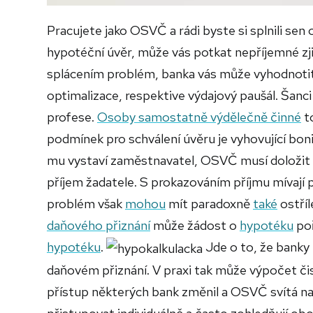
Pracujete jako OSVČ a rádi byste si splnili sen
hypotéční úvěr, může vás potkat nepříjemné zj
splácením problém, banka vás může vyhodnotit 
optimalizace, respektive výdajový paušál. Šan
profese.
Osoby samostatně výdělečně činné
to
podmínek pro schválení úvěru je vyhovující bo
mu vystaví zaměstnavatel, OSVČ musí doložit p
příjem žadatele. S prokazováním příjmu mívají p
problém však
mohou
mít paradoxně
také
ostříl
daňového přiznání
může žádost o
hypotéku
poř
hypotéku
.
Jde o to, že banky p
daňovém přiznání. V praxi tak může výpočet čist
přístup některých bank změnil a OSVČ svítá na