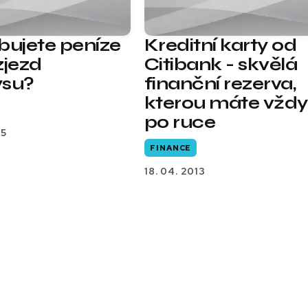
bujete peníze
Kreditní karty od
zjezd
Citibank - skvělá
ysu?
finanční rezerva,
kterou máte vždy
po ruce
15
FINANCE
18. 04. 2013