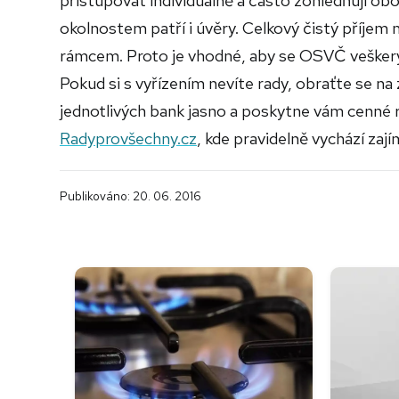
přistupovat individuálně a často zohledňují obo
okolnostem patří i úvěry. Celkový čistý příjem
rámcem. Proto je vhodné, aby se OSVČ veškerýc
Pokud si s vyřízením nevíte rady, obraťte se 
jednotlivých bank jasno a poskytne vám cenné r
Radyprovšechny.cz
, kde pravidelně vychází za
Publikováno: 20. 06. 2016