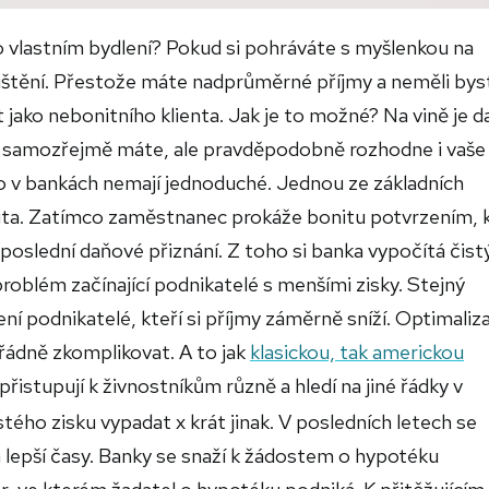
 o vlastním bydlení? Pokud si pohráváte s myšlenkou na
ištění. Přestože máte nadprůměrné příjmy a neměli bys
jako nebonitního klienta. Jak je to možné? Na vině je 
ci samozřejmě máte, ale pravděpodobně rozhodne i vaše
 v bankách nemají jednoduché. Jednou ze základních
nita. Zatímco zaměstnanec prokáže bonitu potvrzením, 
oslední daňové přiznání. Z toho si banka vypočítá čist
roblém začínající podnikatelé s menšími zisky. Stejný
ení podnikatelé, kteří si příjmy záměrně sníží. Optimaliz
ádně zkomplikovat. A to jak
klasickou, tak americkou
řistupují k živnostníkům různě a hledí na jiné řádky v
ého zisku vypadat x krát jinak. V posledních letech se
 lepší časy. Banky se snaží k žádostem o hypotéku