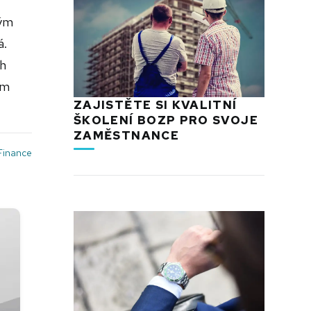
vým
á.
ch
em
ZAJISTĚTE SI KVALITNÍ
ŠKOLENÍ BOZP PRO SVOJE
ZAMĚSTNANCE
Finance