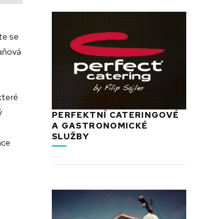
te se
daňová
které
ý
PERFEKTNÍ CATERINGOVÉ
A GASTRONOMICKÉ
SLUŽBY
ace