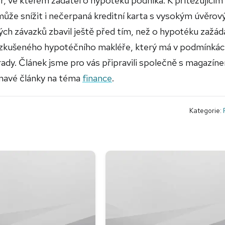
r, ve kterém žadatel o hypotéku podniká. K přitěžujícím
 může snížit i nečerpaná kreditní karta s vysokým úvěro
h závazků zbavil ještě před tím, než o hypotéku zažád
na zkušeného hypotéčního makléře, který má v podmínká
ady. Článek jsme pro vás připravili společně s magazín
jímavé články na téma
finance
.
Kategorie: