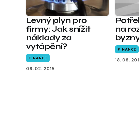
Levný plyn pro
Potře
firmy: Jak snížit
na ro
náklady za
byzn
vytápění?
FINANCE
FINANCE
18. 08. 20
08. 02. 2015