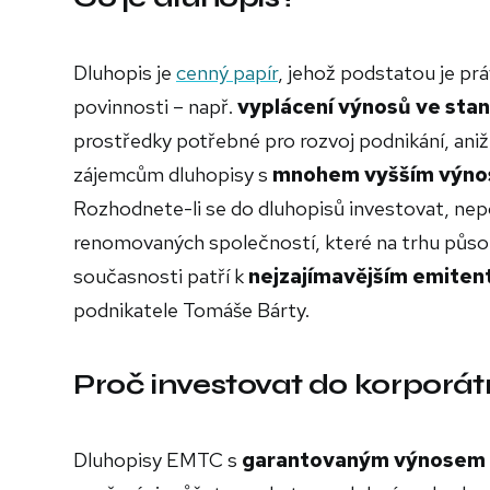
Dluhopis je
cenný papír
, jehož podstatou je prá
povinnosti – např.
vyplácení výnosů ve sta
prostředky potřebné pro rozvoj podnikání, ani
zájemcům dluhopisy s
mnohem vyšším výn
Rozhodnete-li se do dluhopisů investovat, nep
renomovaných společností, které na trhu působ
současnosti patří k
nejzajímavějším emite
podnikatele Tomáše Bárty.
Proč investovat do korporá
Dluhopisy EMTC s
garantovaným výnosem 