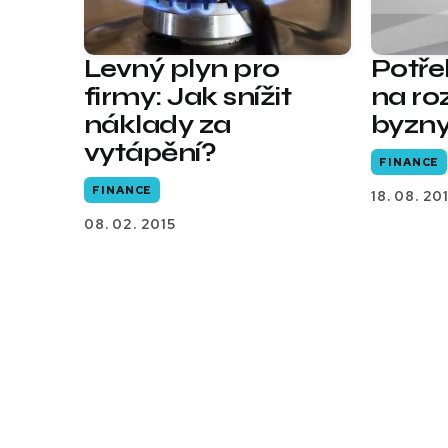
Levný plyn pro
Potře
firmy: Jak snížit
na ro
náklady za
byzn
vytápění?
FINANCE
FINANCE
18. 08. 20
08. 02. 2015