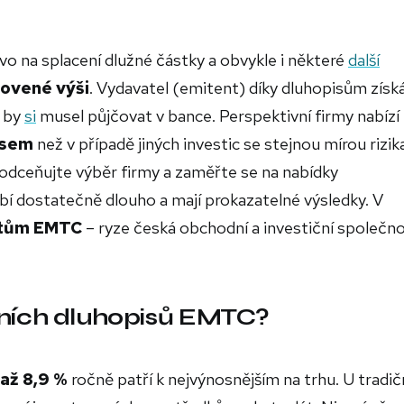
vo na splacení dlužné částky a obvykle i některé
další
novené výši
. Vydavatel (emitent) díky dluhopisům získ
ž by
si
musel půjčovat v bance. Perspektivní firmy nabízí
osem
než v případě jiných investic se stejnou mírou rizik
odceňujte výběr firmy a zaměřte se na nabídky
í dostatečně dlouho a mají prokazatelné výsledky. V
ntům EMTC
– ryze česká obchodní a investiční společn
tních dluhopisů EMTC?
až 8,9 %
ročně patří k nejvýnosnějším na trhu. U tradič