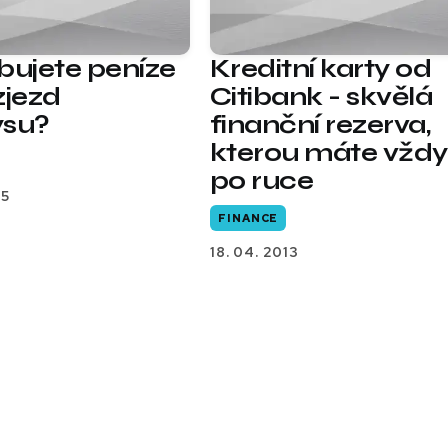
bujete peníze
Kreditní karty od
zjezd
Citibank - skvělá
ysu?
finanční rezerva,
kterou máte vždy
po ruce
15
FINANCE
18. 04. 2013