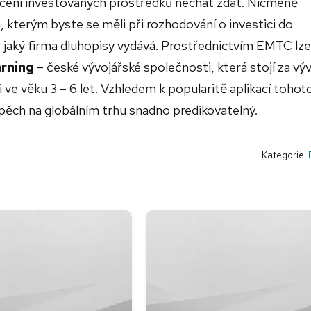
ení investovaných prostředků nechat zdát. Nicméně
 kterým byste se měli při rozhodování o investici do
ro jaký firma dluhopisy vydává. Prostřednictvím EMTC lze
arning
– české vývojářské společnosti, která stojí za v
i ve věku 3 – 6 let. Vzhledem k popularitě aplikací tohot
pěch na globálním trhu snadno predikovatelný.
Kategorie: