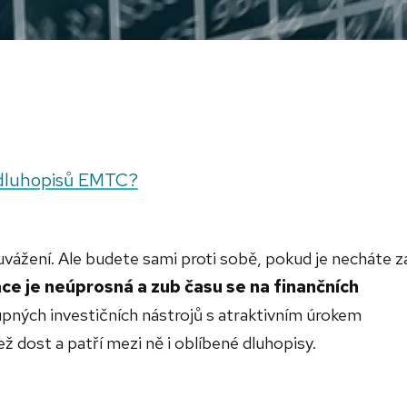
 dluhopisů EMTC?
uvážení. Ale budete sami proti sobě, pokud je necháte z
ace je neúprosná a zub času se na finančních
ných investičních nástrojů s atraktivním úrokem
ež dost a patří mezi ně i oblíbené dluhopisy.