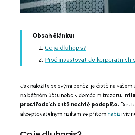
Obsah článku:
Co je dluhopis?
Proč investovat do korporátních
Jak naložíte se svými penězi je čistě na vašem 
na běžném účtu nebo v domácím trezoru.
Infl
prostředcích chtě nechtě podepíše.
Dostup
akceptovatelným rizikem se přitom
nabízí
víc n
Co je dluhopis?