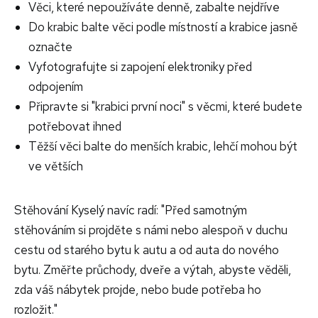
Věci, které nepoužíváte denně, zabalte nejdříve
Do krabic balte věci podle místností a krabice jasně
označte
Vyfotografujte si zapojení elektroniky před
odpojením
Připravte si "krabici první noci" s věcmi, které budete
potřebovat ihned
Těžší věci balte do menších krabic, lehčí mohou být
ve větších
Stěhování Kyselý navíc radí: "Před samotným
stěhováním si projděte s námi nebo alespoň v duchu
cestu od starého bytu k autu a od auta do nového
bytu. Změřte průchody, dveře a výtah, abyste věděli,
zda váš nábytek projde, nebo bude potřeba ho
rozložit."