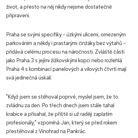
život, a přesto na něj nikdy nejsme dostatečně
připraveni.
Praha se svými specifiky - úzkými ulicemi, omezeným
parkováním a někdy i prastarými činžáky bez výtahů -
přidává celému procesu na náročnosti. Zvláště části
jako Praha 3 s jejími žižkovskými kopci nebo rozlehlá
Praha 4 s kombinací panelových a vilových čtvrtí mají
svá jedinečná úskalí.
"Když jsem se stěhoval poprvé, myslel jsem, že to
zvládnu za den. Po třech dnech jsem stále tahal
krabice a přísahal, že příště si už raději zaplatím
profesionály," vzpomíná Jan, který se před rokem
přestěhoval z Vinohrad na Pankrác.