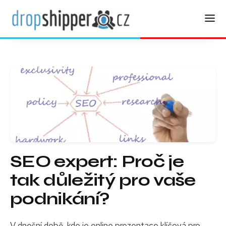
SEO expert: Proč je
tak důležitý pro vaše
podnikání?
V dnešní době, kde je online prezentace klíčová pro