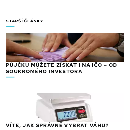
STARŠÍ ČLÁNKY
PŮJČKU MŮŽETE ZÍSKAT I NA IČO – OD
SOUKROMÉHO INVESTORA
VÍTE, JAK SPRÁVNĚ VYBRAT VÁHU?