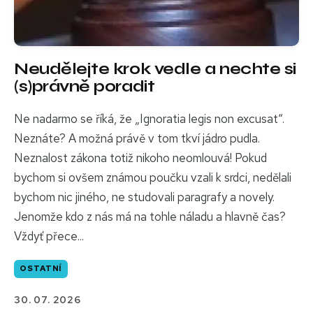
Neudělejte krok vedle a nechte si
(s)právně poradit
Ne nadarmo se říká, že „Ignoratia legis non excusat“.
Neznáte? A možná právě v tom tkví jádro pudla.
Neznalost zákona totiž nikoho neomlouvá! Pokud
bychom si ovšem známou poučku vzali k srdci, nedělali
bychom nic jiného, ne studovali paragrafy a novely.
Jenomže kdo z nás má na tohle náladu a hlavně čas?
Vždyť přece...
OSTATNÍ
30. 07. 2026