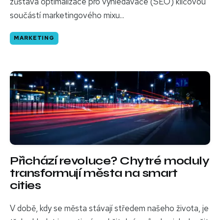
zůstává optimalizace pro vyhledávače (SEO) klíčovou
součástí marketingového mixu...
MARKETING
Přichází revoluce? Chytré moduly
transformují města na smart
cities
V době, kdy se města stávají středem našeho života, je