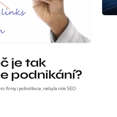
č je tak
še podnikání?
ro firmy i jednotlivce, nebyla role SEO