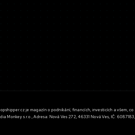
pshipper.cz je magazín o podnikání, financích, investicích a všem, co 
dia Monkey s.r.o., Adresa: Nová Ves 272, 46331 Nová Ves, IČ: 608718