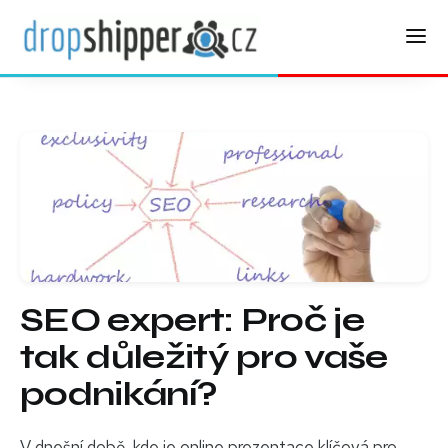
SEO expert: Proč je
tak důležitý pro vaše
podnikání?
V dnešní době, kde je online prezentace klíčová pro