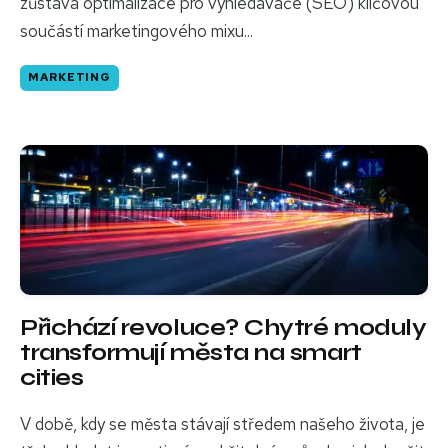
zůstává optimalizace pro vyhledávače (SEO) klíčovou
součástí marketingového mixu...
MARKETING
Přichází revoluce? Chytré moduly
transformují města na smart
cities
V době, kdy se města stávají středem našeho života, je