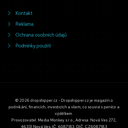
Kontakt
Reklama
Ochrana osobních údajů
Podmínky použití
© 2026 dropshipper.cz - Dropshipper.cz je magazín o
podnikání, financích, investicích a všem, co souvisí s penězi a
výdělkem.
Provozovatel: Media Monkey s.r.o., Adresa: Nová Ves 272,
46331 Nová Ves, IČ: 6087183, DIČ: CZ6087183