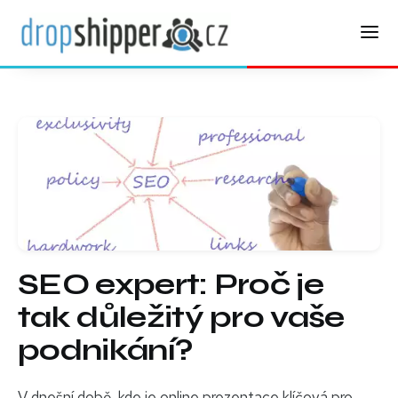
SEO expert: Proč je
tak důležitý pro vaše
podnikání?
V dnešní době, kde je online prezentace klíčová pro