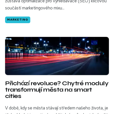
zůstává optimalizace pro vyhledávače (SEO) klíčovou
součástí marketingového mixu...
MARKETING
Přichází revoluce? Chytré moduly
transformují města na smart
cities
V době, kdy se města stávají středem našeho života, je