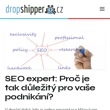
SEO expert: Proč je
tak důležitý pro vaše
podnikání?
V dnešní době, kde je online prezentace klíčová pro