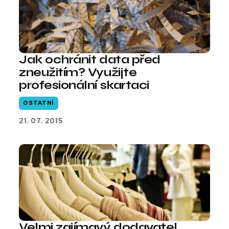
Jak ochránit data před
zneužitím? Využijte
profesionální skartaci
OSTATNÍ
21. 07. 2015
Velmi zajímavý dodavatel