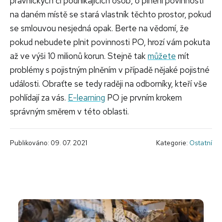
právnických či podnikajících osob, o plnění povinnosti
na daném místě se stará vlastník těchto prostor, pokud
se smlouvou nesjedná opak. Berte na vědomí, že
pokud nebudete plnit povinnosti PO, hrozí vám pokuta
až ve výši 10 milionů korun. Stejně tak
můžete
mít
problémy s pojistným plněním v případě nějaké pojistné
události. Obraťte se tedy raději na odborníky, kteří vše
pohlídají za vás.
E-learning
PO je prvním krokem
správným směrem v této oblasti.
Publikováno: 09. 07. 2021
Kategorie:
Ostatní