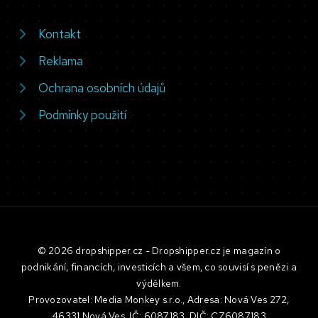
Kontakt
Reklama
Ochrana osobních údajů
Podmínky použití
© 2026 dropshipper.cz - Dropshipper.cz je magazín o
podnikání, financích, investicích a všem, co souvisí s penězi a
výdělkem.
Provozovatel: Media Monkey s.r.o., Adresa: Nová Ves 272,
46331 Nová Ves, IČ: 6087183, DIČ: CZ6087183