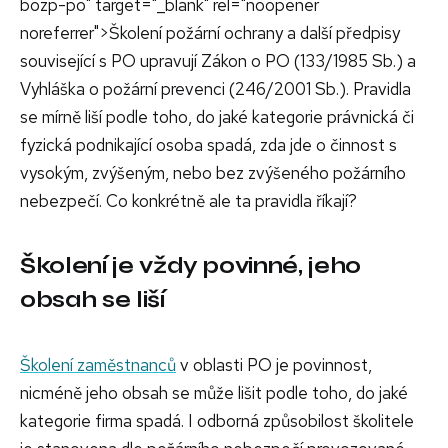
bozp-po" target="_blank" rel="noopener
noreferrer">Školení požární ochrany a další předpisy
související s PO upravují Zákon o PO (133/1985 Sb.) a
Vyhláška o požární prevenci (246/2001 Sb.). Pravidla
se mírně liší podle toho, do jaké kategorie právnická či
fyzická podnikající osoba spadá, zda jde o činnost s
vysokým, zvýšeným, nebo bez zvýšeného požárního
nebezpečí. Co konkrétně ale ta pravidla říkají?
Školení je vždy povinné, jeho
obsah se liší
Školení zaměstnanců
v oblasti PO je povinnost,
nicméně jeho obsah se může lišit podle toho, do jaké
kategorie firma spadá. I odborná způsobilost školitele