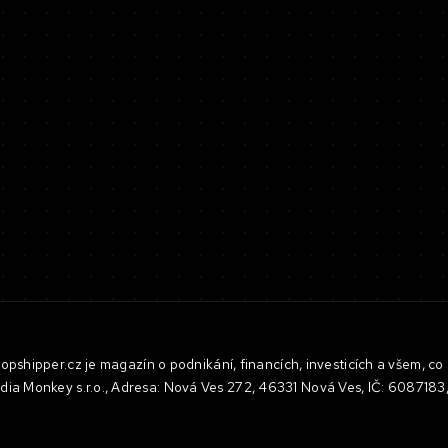
pshipper.cz je magazín o podnikání, financích, investicích a všem, co 
dia Monkey s.r.o., Adresa: Nová Ves 272, 46331 Nová Ves, IČ: 608718