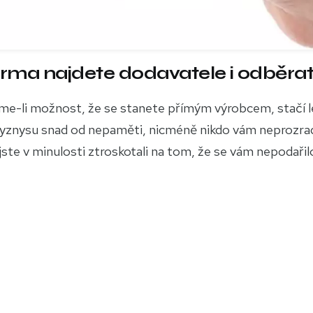
arma najdete dodavatele i odběrat
eme-li možnost, že se stanete přímým výrobcem, stačí 
v byznysu snad od nepaměti, nicméně nikdo vám neprozrad
te v minulosti ztroskotali na tom, že se vám nepodařil