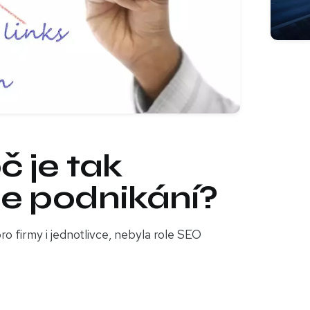
č je tak
še podnikání?
ro firmy i jednotlivce, nebyla role SEO