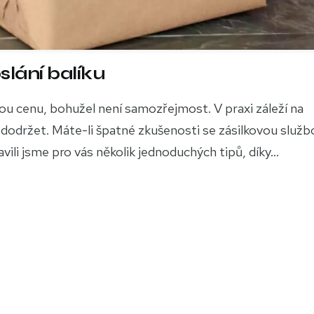
lání balíku
brou cenu, bohužel není samozřejmost. V praxi záleží na
 dodržet. Máte-li špatné zkušenosti se zásilkovou služb
vili jsme pro vás několik jednoduchých tipů, díky...