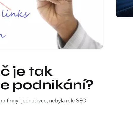
č je tak
še podnikání?
ro firmy i jednotlivce, nebyla role SEO