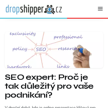
SEO expert: Proč je
tak důležitý pro vaše
podnikání?
V dnešní době, kde je online prezentace klíčová pro