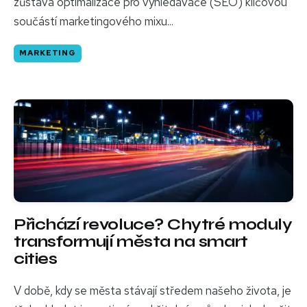
zůstává optimalizace pro vyhledávače (SEO) klíčovou
součástí marketingového mixu...
MARKETING
Přichází revoluce? Chytré moduly
transformují města na smart
cities
V době, kdy se města stávají středem našeho života, je