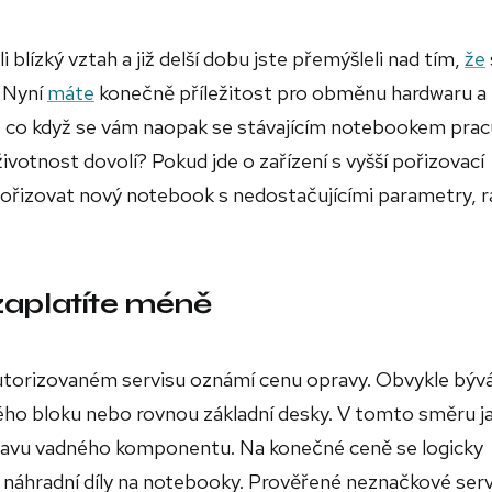
blízký vztah a již delší dobu jste přemýšleli nad tím,
že
. Nyní
máte
konečně příležitost pro obměnu hardwaru a
 co když se vám naopak se stávajícím notebookem prac
ivotnost dovolí? Pokud jde o zařízení s vyšší pořizovací
pořizovat nový notebook s nedostačujícími parametry, r
zaplatíte méně
torizovaném servisu oznámí cenu opravy. Obvykle býv
ého bloku nebo rovnou základní desky. V tomto směru j
pravu vadného komponentu. Na konečné ceně se logicky
ší náhradní díly na notebooky. Prověřené neznačkové serv