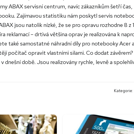
irmy ABAX servisní centrum, navíc zákazníkům šetří čas,
oku. Zajímavou statistiku nám poskytl servis notebo
BAX jsou natolik nízké, že se pro opravu rozhodne 8 z 
ra reklamací – drtivá většina oprav je realizována k napr
ete také samostatné náhradní díly pro notebooky Acer 
chtějí počítač opravit vlastními silami. Co dodat závěrem?
 dnešní době. Jsou realizovány rychle, levně a spolehli
Kategorie: