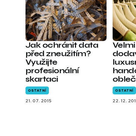
Jak ochránit data
Velmi
před zneužitím?
dodav
Využijte
luxus
profesionální
hand
skartaci
obleč
OSTATNÍ
OSTATNÍ
21. 07. 2015
22. 12. 201