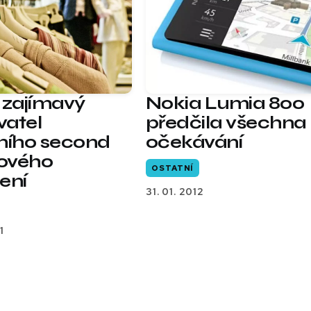
 zajímavý
Nokia Lumia 800
atel
předčila všechna
ního second
očekávání
ového
OSTATNÍ
ení
31. 01. 2012
1