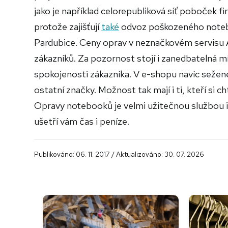
jako je například celorepubliková síť poboček f
protože zajišťují
také
odvoz poškozeného notebo
Pardubice. Ceny oprav v neznačkovém servisu A
zákazníků. Za pozornost stojí i zanedbatelná mí
spokojenosti zákazníka. V e-shopu navíc sežen
ostatní značky. Možnost tak mají i ti, kteří si 
Opravy notebooků je velmi užitečnou službou i v
ušetří vám čas i peníze.
Publikováno: 06. 11. 2017 / Aktualizováno: 30. 07. 2026