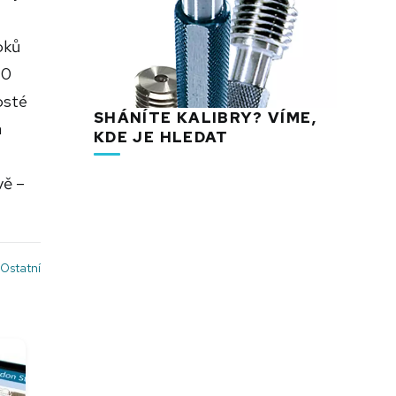
oků
10
osté
SHÁNÍTE KALIBRY? VÍME,
a
KDE JE HLEDAT
vě –
Ostatní