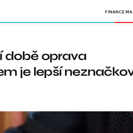
FINANCE
MA
ní době oprava
em je lepší neznačko