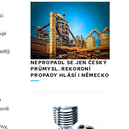
si
uje
aději
NEPROPADL SE JEN ČESKÝ
PRŮMYSL. REKORDNÍ
PROPADY HLÁSÍ I NĚMECKO
á
asně
isy,