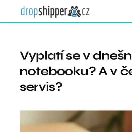
Vyplatí se v dneš
notebooku? A v č
servis?