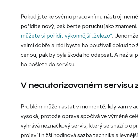
Pokud jste ke svému pracovnímu nástroji neměli 
pořídíte nový, pak berte poruchu jako znamení
můžete si pořídit výkonnější „železo“
. Jenomže
velmi dobře a rádi byste ho používali dokud to ž
cenou, pak by byla škoda ho odepsat. A než si 
ho pošlete do servisu.
V neautorizovaném servisu 
Problém může nastat v momentě, kdy vám v au
vysoká, protože oprava spočívá ve výměně cel
vyhrává neznačkový servis, který se snaží o o
projeví i nižší hodinová sazba technika a levněj