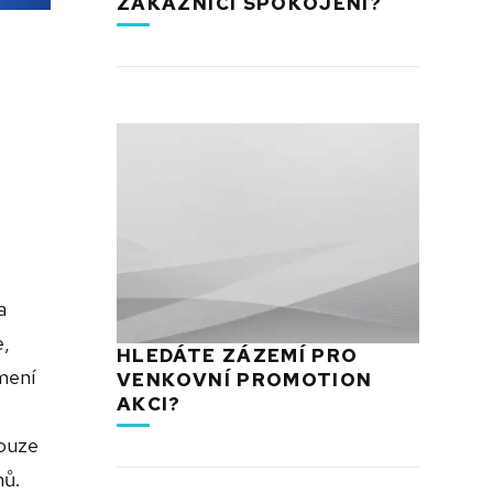
ZÁKAZNÍCI SPOKOJENÍ?
a
e,
HLEDÁTE ZÁZEMÍ PRO
mení
VENKOVNÍ PROMOTION
AKCI?
pouze
nů.