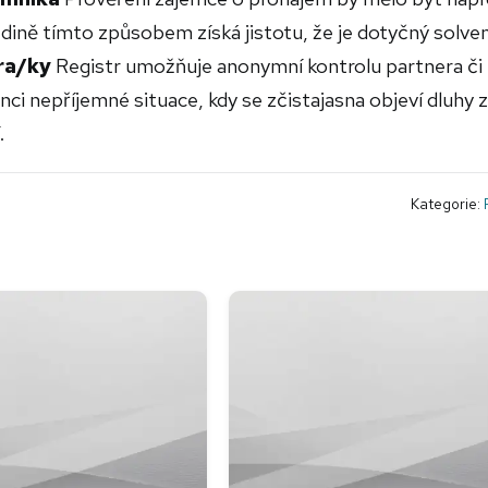
ině tímto způsobem získá jistotu, že je dotyčný solven
ra/ky
Registr umožňuje anonymní kontrolu partnera či
ci nepříjemné situace, kdy se zčistajasna objeví dluhy z
.
Kategorie: