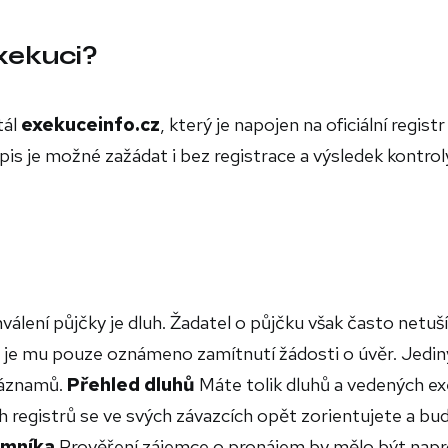
 exekuci?
tál
exekuceinfo.cz
, který je napojen na oficiální registr
 je možné zažádat i bez registrace a výsledek kontroly
ní půjčky je dluh. Žadatel o půjčku však často netuší,
uce je mu pouze oznámeno zamítnutí žádosti o úvěr. Jedi
 záznamů.
Přehled dluhů
Máte tolik dluhů a vedených ex
ch registrů se ve svých závazcích opět zorientujete a bu
emníka
Prověření zájemce o pronájem by mělo být nap