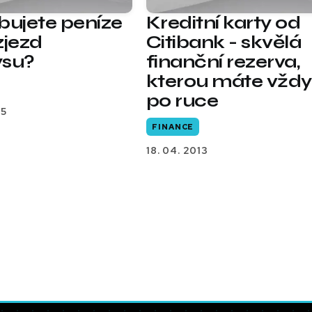
bujete peníze
Kreditní karty od
zjezd
Citibank - skvělá
ysu?
finanční rezerva,
kterou máte vždy
po ruce
15
FINANCE
18. 04. 2013