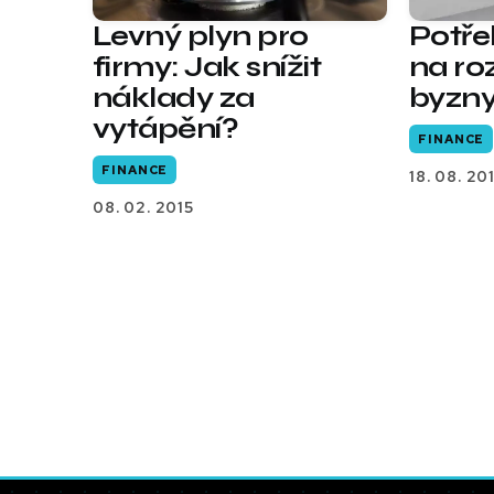
Levný plyn pro
Potře
firmy: Jak snížit
na ro
náklady za
byzn
vytápění?
FINANCE
FINANCE
18. 08. 20
08. 02. 2015