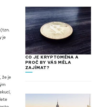
 (tzn.
 je
CO JE KRYPTOMĚNA A
PROČ BY VÁS MĚLA
ZAJÍMAT?
 že je
ným
ekucí,
dete
rosto