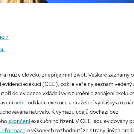
uci?
s:
erá může člověku znepříjemnit život. Veškeré záznamy o
ní evidenci exekucí (CEE), což je veřejný seznam vedený 
ři do evidence vkládají vyrozumění o zahájení exekuc
tavení
nebo
odkladu exekuce a dražební vyhlášky a ozná
uchovávána natrvalo. K výmazu údajů dochází bez
ného
skončení
exekučního řízení. V CEE jsou evidovány 
v
informace
o výkonech rozhodnutí ze strany jiných orgá