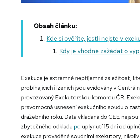
Obsah článku:
Kde si ověříte, jestli nejste v exek
Kdy je vhodné zažádat o výpi
Exekuce je extrémně nepříjemná záležitost, kt
probíhajících řízeních jsou evidovány v Centrál
provozovaný Exekutorskou komorou ČR. Exekuto
pravomocná usnesení exekučního soudu o zas
dražebního roku. Data vkládaná do CEE nejsou 
zbytečného odkladu
po
uplynutí 15 dní od úpl
exekuce prováděné soudními exekutory, nikoli