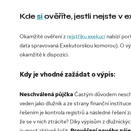
Kde
si
ověříte, jestli nejste v
Okamžité ověření z
rejstříku exekucí
nabízí por
data spravovaná Exekutorskou komorou). O výpis
okamžitě k dispozici.
Kdy je vhodné zažádat o výpis:
Neschválená půjčka
Častým důvodem neschvále
veden jako dlužník a ze strany finanční instit
řešením je kontrola registrů a následné řešení
že se v nich ztrácíte? Díky výpisům z dlužnický
je moct aktivně řešit.
Prověření nového náj