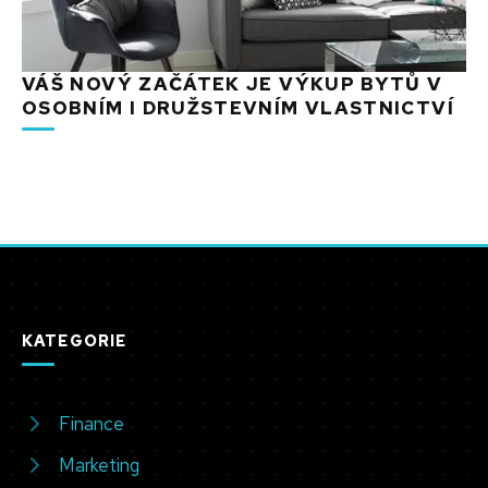
VÁŠ NOVÝ ZAČÁTEK JE VÝKUP BYTŮ V
OSOBNÍM I DRUŽSTEVNÍM VLASTNICTVÍ
KATEGORIE
Finance
Marketing