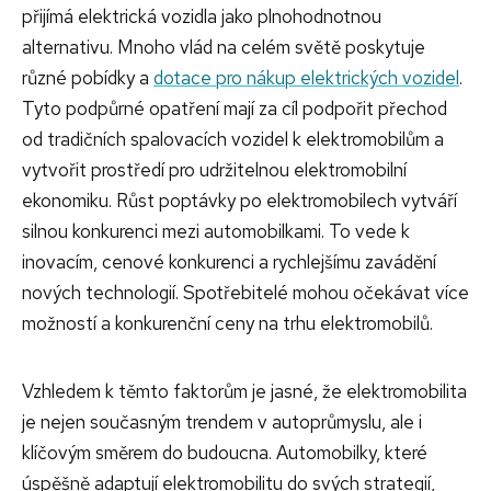
přijímá elektrická vozidla jako plnohodnotnou
alternativu. Mnoho vlád na celém světě poskytuje
různé pobídky a
dotace pro nákup elektrických vozidel
.
Tyto podpůrné opatření mají za cíl podpořit přechod
od tradičních spalovacích vozidel k elektromobilům a
vytvořit prostředí pro udržitelnou elektromobilní
ekonomiku. Růst poptávky po elektromobilech vytváří
silnou konkurenci mezi automobilkami. To vede k
inovacím, cenové konkurenci a rychlejšímu zavádění
nových technologií. Spotřebitelé mohou očekávat více
možností a konkurenční ceny na trhu elektromobilů.
Vzhledem k těmto faktorům je jasné, že elektromobilita
je nejen současným trendem v autoprůmyslu, ale i
klíčovým směrem do budoucna. Automobilky, které
úspěšně adaptují elektromobilitu do svých strategií,