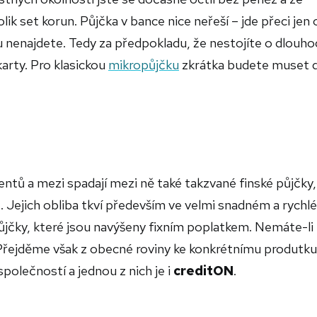
ik set korun. Půjčka v bance nice neřeší – jde přeci jen 
u nenajdete. Tedy za předpokladu, že nestojíte o dlouh
arty. Pro klasickou
mikropůjčku
zkrátka budete muset 
entů a mezi spadají mezi ně také takzvané finské půjčky,
. Jejich obliba tkví především ve velmi snadném a rychl
ůjčky, které jsou navýšeny fixním poplatkem. Nemáte-li 
vy. Přejděme však z obecné roviny ke konkrétnímu produtku
polečností a jednou z nich je i
creditON
.