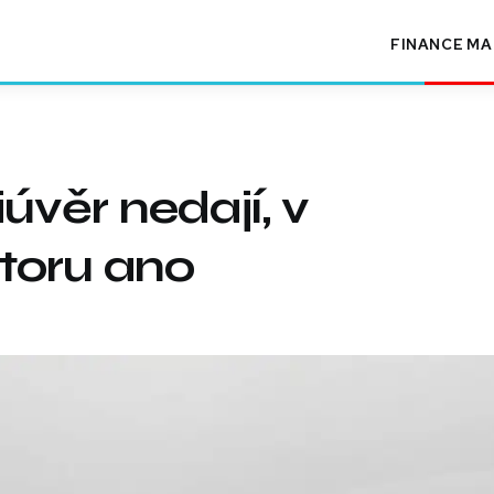
FINANCE
MA
věr nedají, v
toru ano