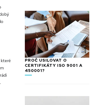
o
odobý
do
 které
PROČ USILOVAT O
CERTIFIKÁTY ISO 9001 A
ém
450001?
rádi
.