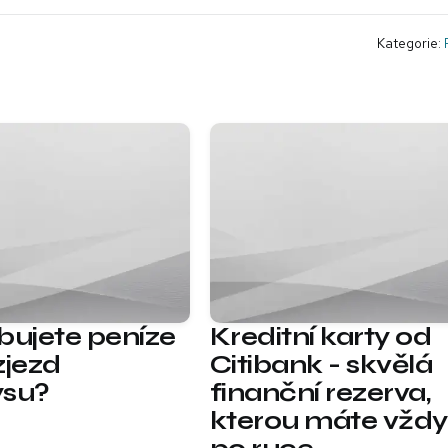
Kategorie:
bujete peníze
Kreditní karty od
zjezd
Citibank - skvělá
ysu?
finanční rezerva,
kterou máte vždy