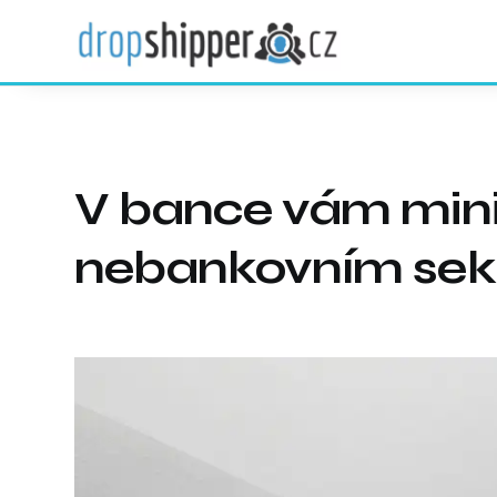
V bance vám miniú
nebankovním sek