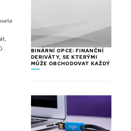
pousta
a
át,
).
BINÁRNÍ OPCE: FINANČNÍ
DERIVÁTY, SE KTERÝMI
MŮŽE OBCHODOVAT KAŽDÝ