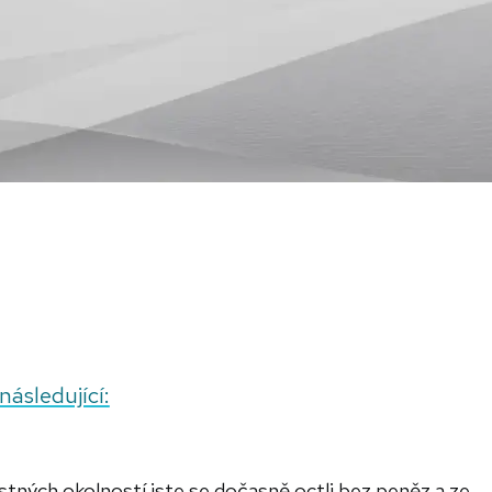
následující:
tných okolností jste se dočasně octli bez peněz a ze