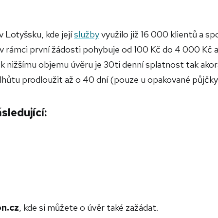
v Lotyšsku, kde její
služby
využilo již 16 000 klientů a s
 v rámci první žádosti pohybuje od 100 Kč do 4 000 Kč 
k nižšímu objemu úvěru je 30ti denní splatnost tak akor
 lhůtu prodloužit až o 40 dní (pouze u opakované půjčky
sledující:
on.cz
, kde si můžete o úvěr také zažádat.