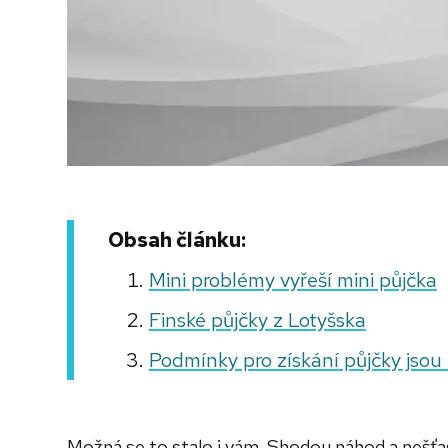
Obsah článku:
Mini problémy vyřeší mini půjčka
Finské půjčky z Lotyšska
Podmínky pro získání půjčky jsou 
Možná se to stalo i vám. Shodou náhod a nešťas