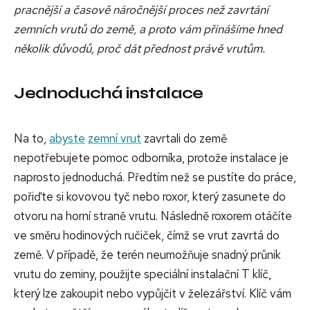
pracnější a časově náročnější proces než zavrtání
zemních vrutů do země, a proto vám přinášíme hned
několik důvodů, proč dát přednost právě vrutům.
Jednoduchá instalace
Na to,
abyste
zemní vrut
zavrtali do země
nepotřebujete pomoc odborníka, protože instalace je
naprosto jednoduchá. Předtím než se pustíte do práce,
pořiďte si kovovou tyč nebo roxor, který zasunete do
otvoru na horní straně vrutu. Následně
roxorem otáčíte
ve směru hodinových ručiček, čímž se vrut zavrtá do
země.
V případě, že terén neumožňuje snadný průnik
vrutu do zeminy, použijte speciální instalační T klíč,
který lze zakoupit nebo vypůjčit v železářství. Klíč vám