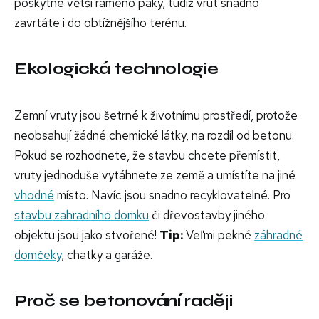
poskytne větší rameno páky, tudíž vrut snadno
zavrtáte i do obtížnějšího terénu.
Ekologická technologie
Zemní vruty jsou šetrné k životnímu prostředí, protože
neobsahují žádné chemické látky, na rozdíl od betonu.
Pokud se rozhodnete, že stavbu chcete přemístit,
vruty jednoduše vytáhnete ze země a umístíte na jiné
vhodné
místo. Navíc jsou snadno recyklovatelné. Pro
stavbu zahradního domku
či dřevostavby jiného
objektu jsou jako stvořené!
Tip:
Veľmi pekné
záhradné
domčeky
, chatky a garáže.
Proč se betonování raději