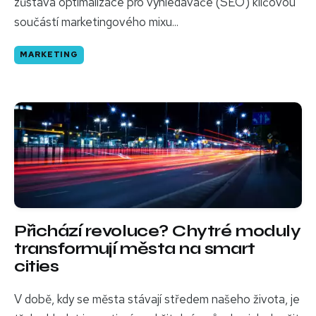
zůstává optimalizace pro vyhledávače (SEO) klíčovou
součástí marketingového mixu...
MARKETING
Přichází revoluce? Chytré moduly
transformují města na smart
cities
V době, kdy se města stávají středem našeho života, je