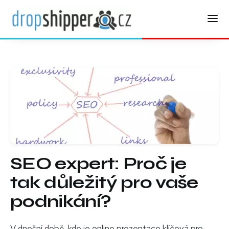
SEO expert: Proč je
tak důležitý pro vaše
podnikání?
V dnešní době, kde je online prezentace klíčová pro