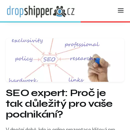
SEO expert: Proč je
tak důležitý pro vaše
podnikání?
V dnešní době, kde je online prezentace klíčová pro