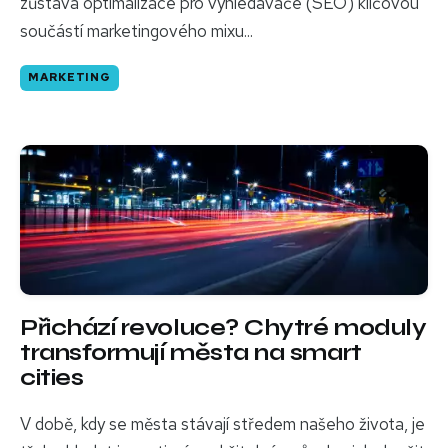
zůstává optimalizace pro vyhledávače (SEO) klíčovou
součástí marketingového mixu...
MARKETING
Přichází revoluce? Chytré moduly
transformují města na smart
cities
V době, kdy se města stávají středem našeho života, je