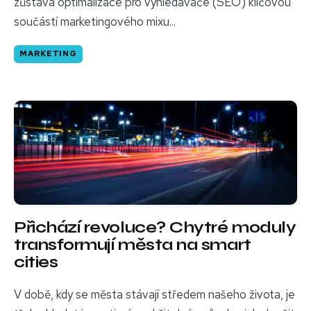
zůstává optimalizace pro vyhledávače (SEO) klíčovou
součástí marketingového mixu...
MARKETING
Přichází revoluce? Chytré moduly
transformují města na smart
cities
V době, kdy se města stávají středem našeho života, je