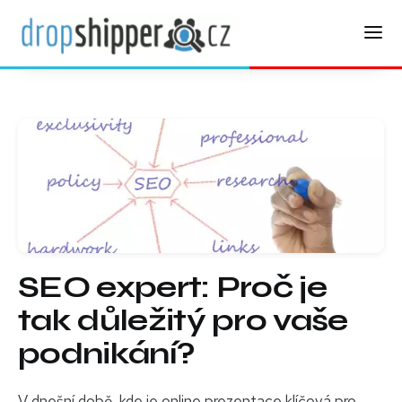
SEO expert: Proč je
tak důležitý pro vaše
podnikání?
V dnešní době, kde je online prezentace klíčová pro