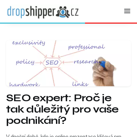
SEO expert: Proč je
tak důležitý pro vaše
podnikání?
V dnešní době, kde je online prezentace klíčová pro