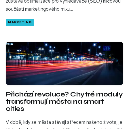
zůstává optimalizace pro vyhledávače (SEO) klíčovou
součástí marketingového mixu...
MARKETING
Přichází revoluce? Chytré moduly
transformují města na smart
cities
V době, kdy se města stávají středem našeho života, je