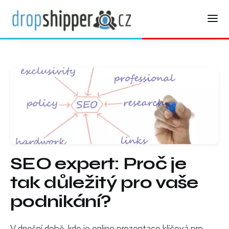
SEO expert: Proč je
tak důležitý pro vaše
podnikání?
V dnešní době, kde je online prezentace klíčová pro