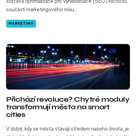
zůstává optimalizace pro vyhledávače (SEO) klíčovou
součástí marketingového mixu...
MARKETING
Přichází revoluce? Chytré moduly
transformují města na smart
cities
V době, kdy se města stávají středem našeho života, je