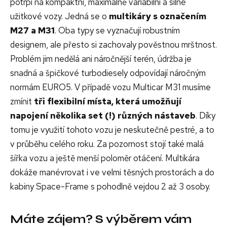
potrpí na kompaktní, maximálně variabilní a silné
užitkové vozy. Jedná se o
multikáry s označením
M27 a M31
. Oba typy se vyznačují robustním
designem, ale přesto si zachovaly pověstnou mrštnost.
Problém jim nedělá ani náročnější terén, údržba je
snadná a špičkové turbodiesely odpovídají náročným
normám EURO5. V případě vozu Multicar M31 musíme
zmínit
tři flexibilní místa, která umožňují
napojení několika set (!) různých nástaveb
. Díky
tomu je využití tohoto vozu je neskutečně pestré, a to
v průběhu celého roku. Za pozornost stojí také malá
šířka vozu a ještě menší poloměr otáčení. Multikára
dokáže manévrovat i ve velmi těsných prostorách a do
kabiny Space-Frame s pohodlně vejdou 2 až 3 osoby.
Máte zájem? S výběrem vám