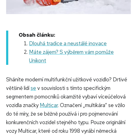
Obsah článku:
Dlouhá tradice a neustálé inovace
Máte zájem? S výběrem vám pomůže
Unikont
Sháníte moderní multifunkční užitkové vozidlo? Drtivé
většině lidí
se
v souvislosti s tímto specifickým
segmentem pomocníků okamžitě vybaví víceúčelová
vozidla značky
Multicar
. Označení „multikára“ se vžilo
do té míry, že se běžně používá i pro pojmenování
konkurenčních vozidel stejného typu. Pouze originální
vozy Multicar, které od roku 1998 vyrábí německá