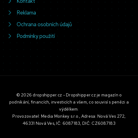
Kontakt
Reklama
Ochrana osobních údajů
Podmínky použití
© 2026 dropshipper.cz - Dropshipper.cz je magazín o
podnikání, financích, investicích a všem, co souvisí s penězi a
výdělkem.
Provozovatel: Media Monkey s.r.o., Adresa: Nová Ves 272,
46331 Nová Ves, IČ: 6087183, DIČ: CZ6087183